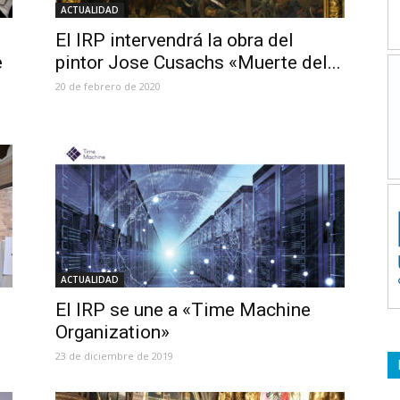
ACTUALIDAD
El IRP intervendrá la obra del
e
pintor Jose Cusachs «Muerte del...
20 de febrero de 2020
ACTUALIDAD
El IRP se une a «Time Machine
Organization»
23 de diciembre de 2019