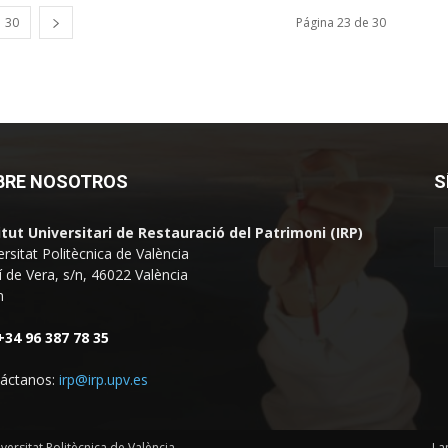
30
Página 23 de 30
BRE NOSOTROS
S
itut Universitari de Restauració del Patrimoni (IRP)
ersitat Politècnica de València
 de Vera, s/n, 46022 València
n
+34 96 387 78 35
áctanos:
irp@irp.upv.es
iversitat Politècnica de València
La