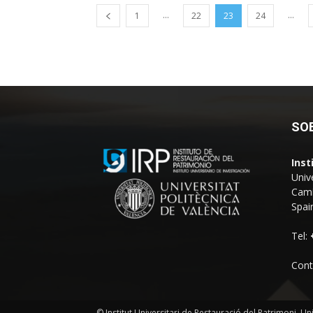
...
...
1
22
23
24
SO
Inst
Univ
Camí
Spai
Tel:
Cont
© Institut Universitari de Restauració del Patrimoni, Un