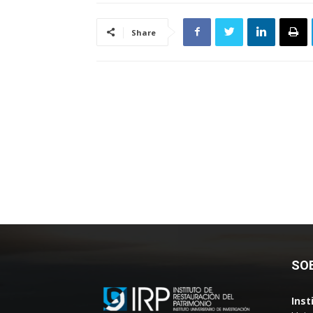
Share
SO
Inst