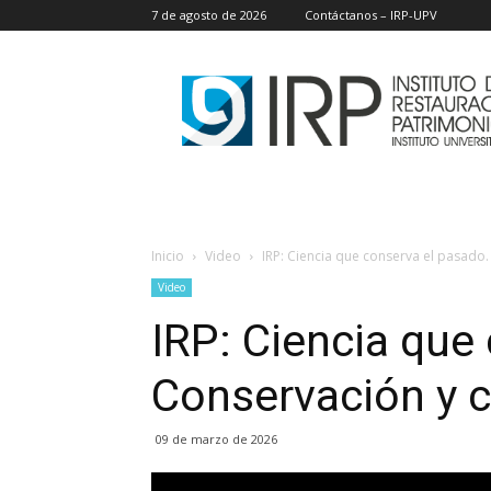
7 de agosto de 2026
Contáctanos – IRP-UPV
IRP
Inicio
Video
IRP: Ciencia que conserva el pasado.
Video
IRP: Ciencia que
Conservación y c
09 de marzo de 2026