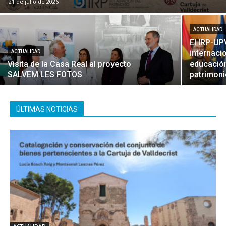
21 de julio de 2026
ACTUALIDAD
El IRP-UP
internaci
ACTUALIDAD
Visita de la Casa Real al proyecto
educación
SALVEM LES FOTOS
patrimoni
ÚLTIMAS NOTICIAS