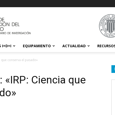
 I+D+I
EQUIPAMIENTO
ACTUALIDAD
RECURSO
a que conserva el pasado»
«IRP: Ciencia que
ado»