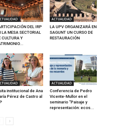
CTUALIDAD
ACTUALIDAD
ARTICIPACIÓN DEL IRP
LA UPV ORGANIZARÁ EN
N LA MESA SECTORIAL
SAGUNT UN CURSO DE
E CULTURA Y
RESTAURACIÓN
TRIMONIO...
CTUALIDAD
ACTUALIDAD
sita institucional de Ana
Conferencia de Pedro
ría Pérez de Castro al
Vicente-Mullor en el
P
seminario “Paisaje y
representación: ecos...