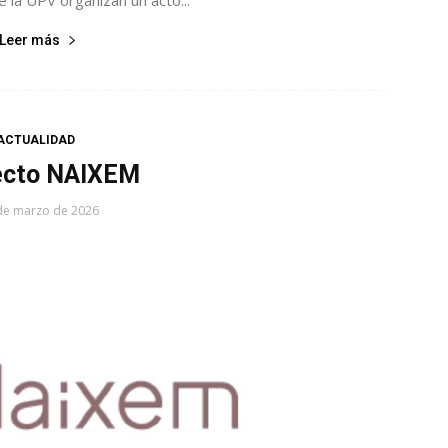
 la UPV organizan un acto...
Leer más
ACTUALIDAD
ecto NAIXEM
de marzo de 2026