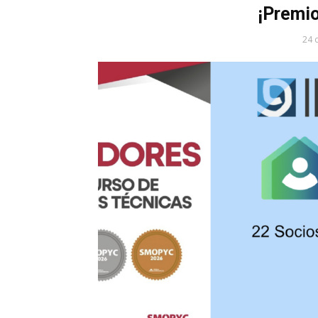
¡Premi
24 