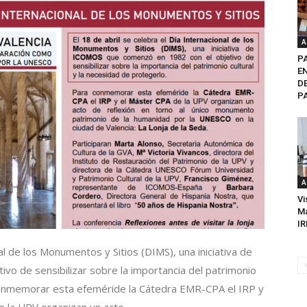
A
P
E
D
PA
A
Vi
Ma
IR
nal de los Monumentos y Sitios (DIMS), una iniciativa de
o de sensibilizar sobre la importancia del patrimonio
 conmemorar esta efeméride la Cátedra EMR-CPA el IRP y