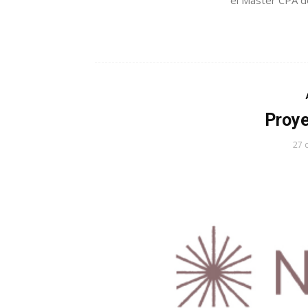
el Máster CPA de
Proy
27 