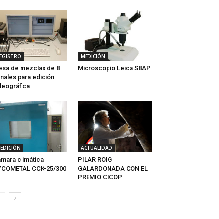
EGISTRO
MEDICIÓN
sa de mezclas de 8
Microscopio Leica S8AP
nales para edición
deográfica
EDICIÓN
ACTUALIDAD
mara climática
PILAR ROIG
YCOMETAL CCK-25/300
GALARDONADA CON EL
PREMIO CICOP