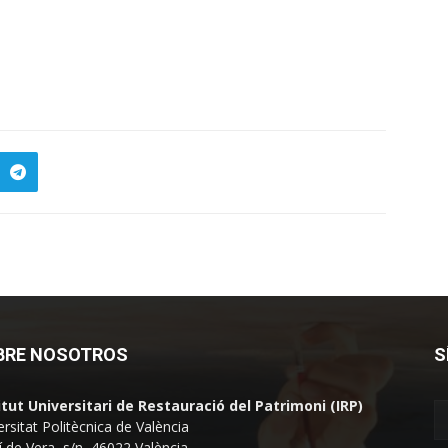
BRE NOSOTROS
S
itut Universitari de Restauració del Patrimoni (IRP)
ersitat Politècnica de València
 de Vera, s/n, 46022 València