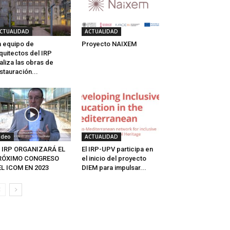
CTUALIDAD
ACTUALIDAD
 equipo de
Proyecto NAIXEM
quitectos del IRP
aliza las obras de
stauración...
ideo
ACTUALIDAD
L IRP ORGANIZARÁ EL
El IRP-UPV participa en
RÓXIMO CONGRESO
el inicio del proyecto
L ICOM EN 2023
DIEM para impulsar...