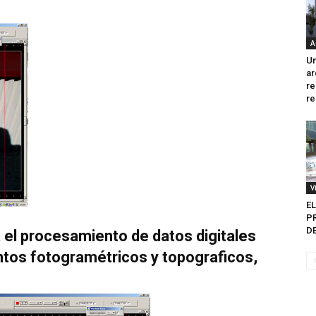
A
Un
ar
re
re
V
E
P
DE
 el procesamiento de datos digitales
ntos fotogramétricos y topograficos,