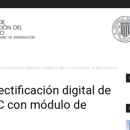
 rectificación digital de imágenes: IRAS-C con módulo de Microstation
tificación digital de
C con módulo de