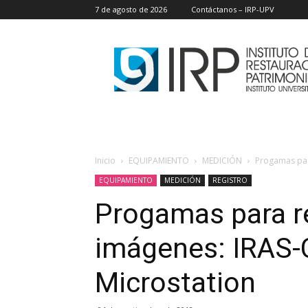
7 de agosto de 2026
Contáctanos – IRP-UPV
IRP
Inicio
EQUIPAMIENTO
MEDICIÓN
Progamas para
EQUIPAMIENTO
MEDICIÓN
REGISTRO
Progamas para rec
imágenes: IRAS-
Microstation