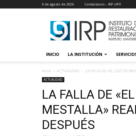
6 de agosto de 2026
Contáctanos – IRP-UPV
IRP
INICIO
LA INSTITUCIÓN
SERVICIOS
Inicio
ACTUALIDAD
LA FALLA DE «EL LLEÓ DE M
ACTUALIDAD
LA FALLA DE «EL
MESTALLA» REA
DESPUÉS