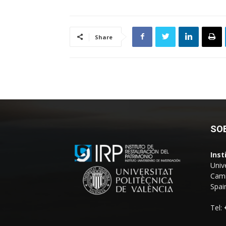
Share
SO
Inst
Univ
Camí
Spai
Tel: