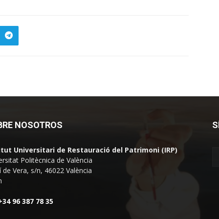
BRE NOSOTROS
S
itut Universitari de Restauració del Patrimoni (IRP)
ersitat Politècnica de València
 de Vera, s/n, 46022 València
n
+34 96 387 78 35