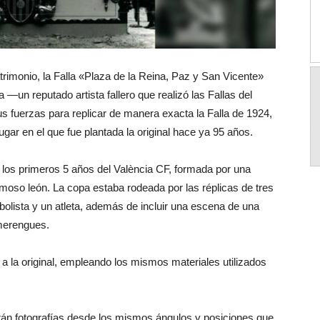
atrimonio, la Falla «Plaza de la Reina, Paz y San Vicente»
n reputado artista fallero que realizó las Fallas del
fuerzas para replicar de manera exacta la Falla de 1924,
gar en el que fue plantada la original hace ya 95 años.
n los primeros 5 años del València CF, formada por una
oso león. La copa estaba rodeada por las réplicas de tres
tbolista y un atleta, además de incluir una escena de una
merengues.
 a la original, empleando los mismos materiales utilizados
arán fotografías desde los mismos ángulos y posiciones que