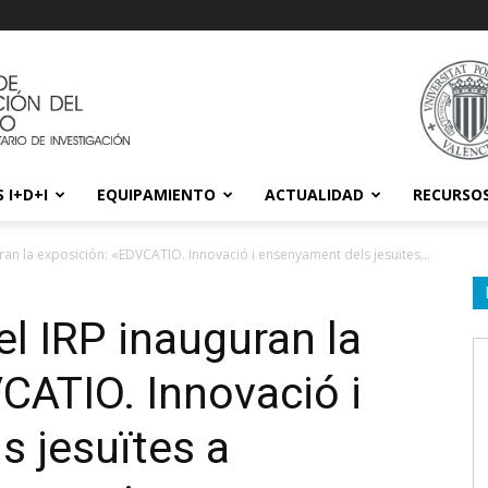
 I+D+I
EQUIPAMIENTO
ACTUALIDAD
RECURSO
ran la exposición: «EDVCATIO. Innovació i ensenyament dels jesuïtes...
el IRP inauguran la
CATIO. Innovació i
 jesuïtes a