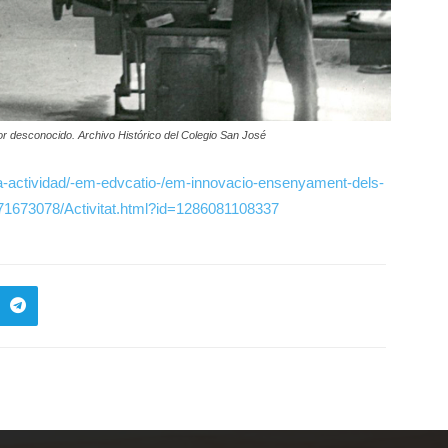
r desconocido. Archivo Histórico del Colegio San José
ta-actividad/-em-edvcatio-/em-innovacio-ensenyament-dels-
5871673078/Activitat.html?id=1286081108337