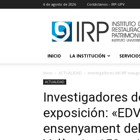
6 de agosto de 2026
Contáctanos – IRP-UPV
IRP
INICIO
LA INSTITUCIÓN
SERVICIOS
Inicio
ACTUALIDAD
Investigadores del IRP inaugu
ACTUALIDAD
Investigadores d
exposición: «EDV
ensenyament dels