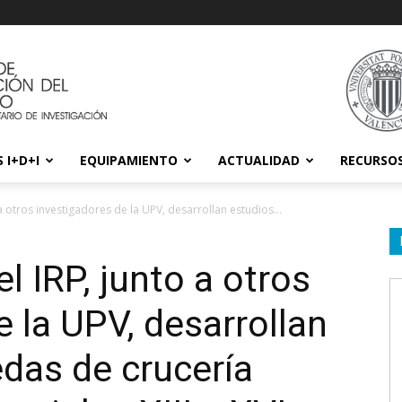
 I+D+I
EQUIPAMIENTO
ACTUALIDAD
RECURSO
a otros investigadores de la UPV, desarrollan estudios...
l IRP, junto a otros
e la UPV, desarrollan
das de crucería