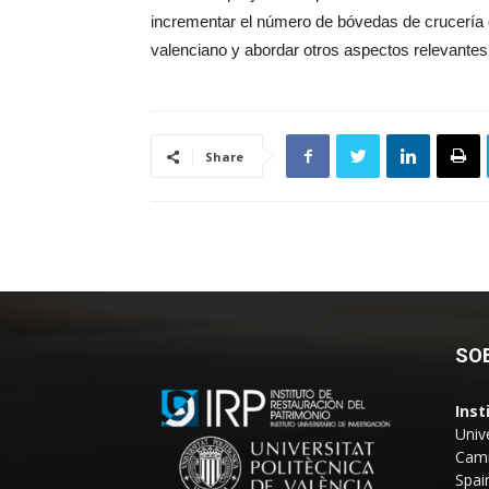
incrementar el número de bóvedas de crucería 
valenciano y abordar otros aspectos relevantes 
Share
SO
Inst
Univ
Camí
Spai