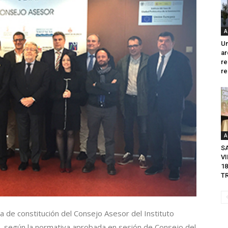
A
Un
ar
re
re
A
S
VI
18
T
a de constitución del Consejo Asesor del Instituto
o, según la normativa aprobada en sesión de Consejo del