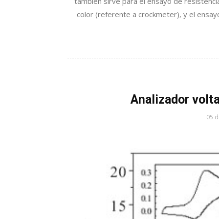
también sirve para el ensayo de resistencia
color (referente a crockmeter), y el ensa
Analizador vol
05 d