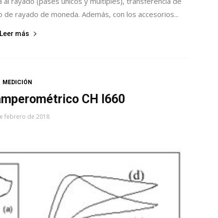
 al rayado (pases únicos y múltiples), transferencia de
yo de rayado de moneda. Además, con los accesorios...
Leer más
MEDICIÓN
tamperométrico CH I660
e febrero de 2018