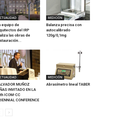
CTUALIDAD
MEDICIÓN
 equipo de
Balanza precisa con
quitectos del IRP
autocalibrado
aliza las obras de
120g/0,1mg
stauración...
CTUALIDAD
MEDICIÓN
ALVADOR MUÑOZ
Abrasímetro lineal TABER
ÑAS INVITADO EN LA
th ICOM-CC
RIENNIAL CONFERENCE