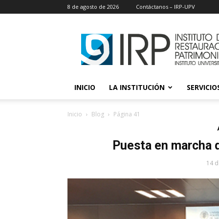
8 de agosto de 2026
Contáctanos – IRP-UPV
IRP
INICIO
LA INSTITUCIÓN
SERVICIOS
Inicio
Blog
Página 41
Puesta en marcha d
14 d