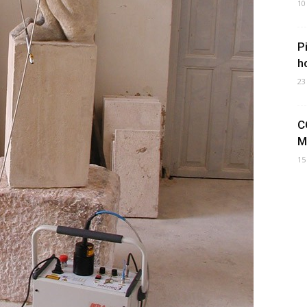
10
P
h
23
C
M
15