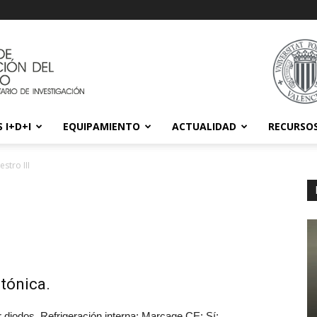
 I+D+I
EQUIPAMIENTO
ACTUALIDAD
RECURSO
stro III
otónica.
iodos. Refrigeración interna; Marcage CE: Sí;