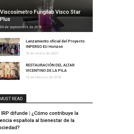
Viscosímetro Fungilab Visco Star
Plus
04 de septiembre de 2018
Lanzamiento oficial del Proyecto
INPERSO EU Horizon
18 de enero de 2023
RESTAURACIÓN DEL ALTAR
VICENTINO DE LA PILA
14 de febrero de 2018
MUST READ
l IRP difunde | ¿Cómo contribuye la
iencia española al bienestar de la
ociedad?