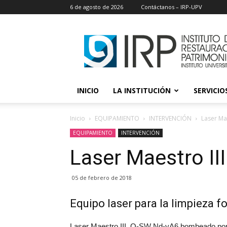
6 de agosto de 2026
Contáctanos – IRP-UPV
IRP
INICIO
LA INSTITUCIÓN
SERVICIOS
Inicio
EQUIPAMIENTO
INTERVENCIÓN
Laser Mae
EQUIPAMIENTO
INTERVENCIÓN
Laser Maestro III
05 de febrero de 2018
Equipo laser para la limpieza f
Laser Maestro III, Q-SW Nd-yA6 bombeado por d